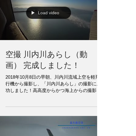
い宇宙館https://www.sendaigawa...
Load video
空撮 川内川あらし（動
画） 完成しました！
2018年10月8日の早朝、川内川流域上空を軽飛
行機から撮影し、「川内川あらし」の撮影に成
功しました！高高度からかつ海上からの撮影は
はじめてのことです。その動画が完成しまし
た！動画には、鶴田ダム付近から川内川河口付
近にかけて、霧がどのように広がっているのか