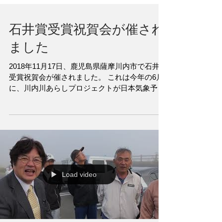
石井賞受賞祝賀会が催され
ました
2018年11月17日、鹿児島県薩摩川内市で石井賞
受賞祝賀会が催されました。 これは今年の6月
に、川内川あらしプロジェクトが日本気象予報
士会から「石井賞」を 受賞したことをうけて開
催されたものです。 本祝賀会には薩摩川内市の
市長・岩切秀雄さんと川内商工会議所の会頭・
山元浩義...
Load video