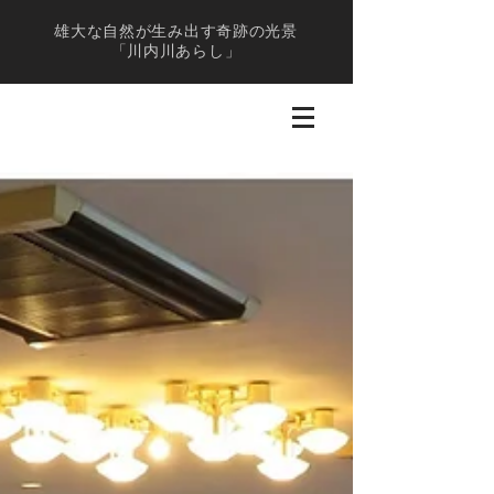
雄大な自然が生み出す奇跡の光景
「川内川あらし」