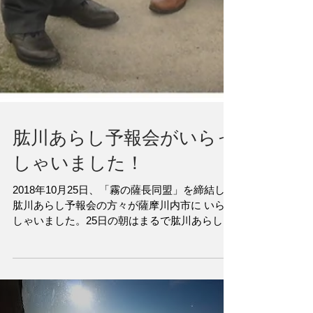
肱川あらし予報会がいらっ
しゃいました！
2018年10月25日、「霧の薩長同盟」を締結した
肱川あらし予報会の方々が薩摩川内市に いらっ
しゃいました。25日の朝はまるで肱川あらし予
報会の方々を歓迎するかのような見事な「川内
川あらし」が発生しました。（写真上：せんだ