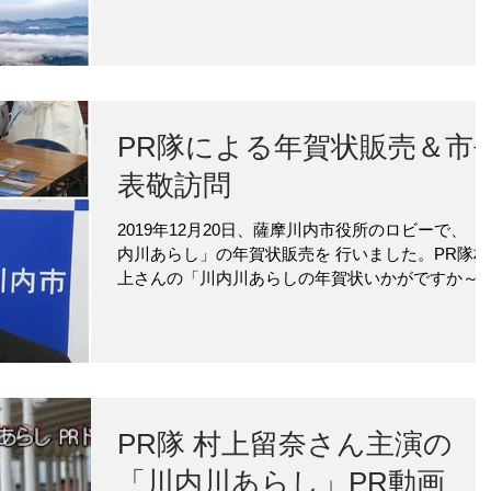
PR隊による年賀状販売＆市
表敬訪問
2019年12月20日、薩摩川内市役所のロビーで、「
内川あらし」の年賀状販売を 行いました。PR隊村
上さんの「川内川あらしの年賀状いかがですか～
という大きな掛け声 が庁内を行き来する人たちの
をとめ、記念撮影とひきかえに販売するという荒
を...
PR隊 村上留奈さん主演の
「川内川あらし」PR動画