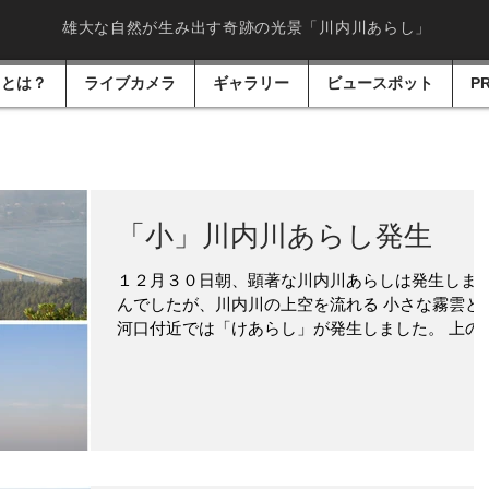
雄大な自然が生み出す奇跡の光景「川内川あらし」
しとは？
ライブカメラ
ギャラリー
ビュースポット
P
「小」川内川あらし発生
１２月３０日朝、顕著な川内川あらしは発生しま
んでしたが、川内川の上空を流れる 小さな霧雲と
河口付近では「けあらし」が発生しました。 上の
真は月屋山（
https://www.sendaigawaarashi.com/viewspot ）頂
から見た 今朝の様子です。...