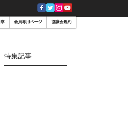
R隊
会員専用ページ
協議会規約
特集記事
せ
、
写
上