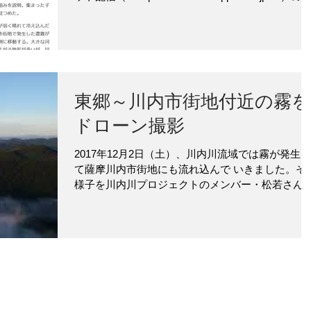
事を 一部抜粋したものです。 記事の続きはこちら
→ https://www.nishinippon....
東郷～川内市街地付近の霧を
ドローン撮影
2017年12月2日（土）、川内川流域では霧が発生し
て薩摩川内市街地にも流れ込んで いきました。そ
様子を川内川プロジェクトのメンバー・松若さん
撮影しました。 FMさつませんだいとの共同企画
「キリノポスト」（
https://www.sendaigawaarashi.co...