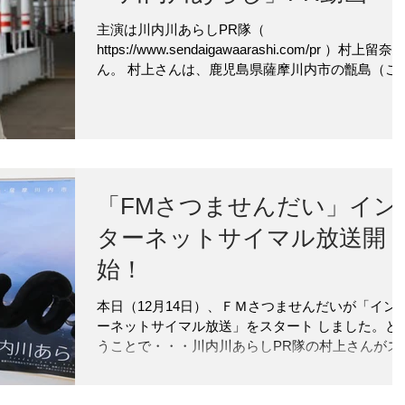
主演は川内川あらしPR隊（
https://www.sendaigawaarashi.com/pr ）村上留奈
ん。 村上さんは、鹿児島県薩摩川内市の甑島（こ
きしま）出身の若者を演じました。 甑島は高校が
いため、中学を卒業すると「島立ち＜しまだち＞
といって、親元を離れ...
「FMさつませんだい」イン
ターネットサイマル放送開
始！
本日（12月14日）、ＦＭさつませんだいが「イン
ーネットサイマル放送」をスタート しました。と
うことで・・・川内川あらしPR隊の村上さんがス
ジオの外で記念写真を パチリ。「インターネット
イマル放送」はスマホやパソコンがあれば、全国