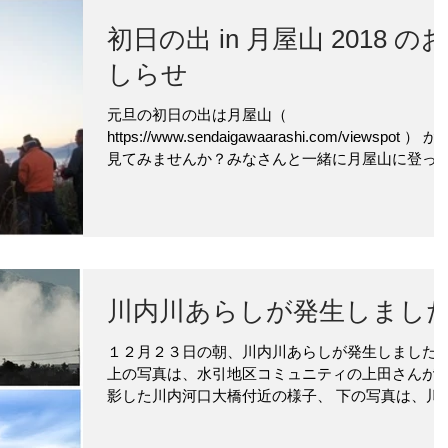
初日の出 in 月屋山 2018 のお
しらせ
元旦の初日の出は月屋山（
https://www.sendaigawaarashi.com/viewspot ） か
見てみませんか？みなさんと一緒に月屋山に登っ
初日の出を見る企画です。 上の写真は2017年元旦
同企画の様子です。展望台にある、災いを取り除
てくれる鐘を...
川内川あらしが発生しまし
１２月２３日の朝、川内川あらしが発生しました
上の写真は、水引地区コミュニティの上田さんが
影した川内河口大橋付近の様子、 下の写真は、川
川あらしプロジェクトの松若さんが撮影した せん
い宇宙館（ https://www.sendaigawaarashi.com/vie..