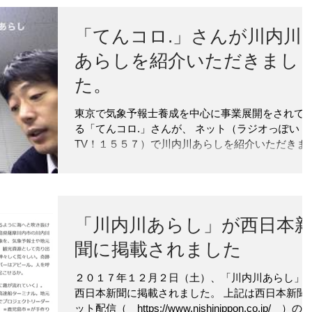
こでも...
「てんコロ.」さんが川内川
あらしを紹介いただきまし
た。
東京で気象予報士養成を中心に事業展開をされて
る「てんコロ.」さんが、 ネット（ラジオっぽい
TV！１５５７）で川内川あらしを紹介いただきま
た。 「てんコロ.」のお二人のかけあいが最高で
す！ご覧ください。 なお「てんコロ.」さんは、東
京で気象予報士養成を中心に事業展開をされ...
「川内川あらし」が西日本
聞に掲載されました
２０１７年１２月２日（土）、「川内川あらし」
西日本新聞に掲載されました。 上記は西日本新聞
ット配信（ https://www.nishinippon.co.jp/ ）の