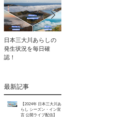
日本三大川あらしの
日本三大川あらしの
発生状況を毎日確
発生状況を一挙に確
認！
認できるようになり
ました。
最新記事
【2024年 日本三大川あ
らし シーズン・イン宣
言 公開ライブ配信】