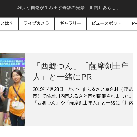
雄大な自然が生み出す奇跡の光景「川内川あらし」
しとは？
ライブカメラ
ギャラリー
ビュースポット
P
「西郷つん」「薩摩剣士隼
人」と一緒にPR
2019年4月28日、かごっまふるさと屋台村（鹿児島
市）で薩摩川内市ふるさと市が開催されました。
「西郷つん」や「薩摩剣士隼人」と一緒に「川内
あらし」のPRや薩摩川内市の物産品を販売しまし
た！