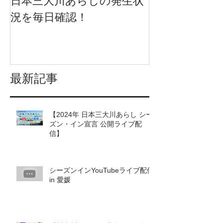
日本三大川あらしの発生状
日本三大川あ
況を毎日確認！
況を一挙に確
になりました
最新記事
【2024年 日本三大川あらし シー
ズン・イン宣言 公開ライブ配
信】
シーズンインYouTubeライブ配信
in 愛媛