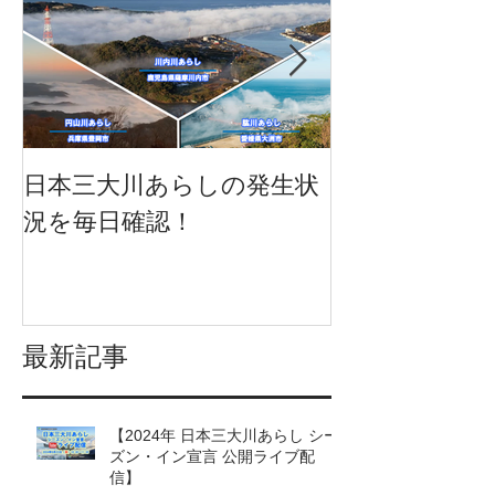
日本三大川あらしの発生状
日本三大川あ
況を毎日確認！
況を一挙に確
になりました
最新記事
【2024年 日本三大川あらし シー
ズン・イン宣言 公開ライブ配
信】