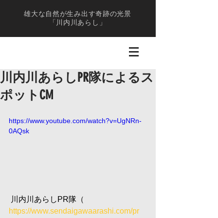
雄大な自然が生み出す奇跡の光景
「川内川あらし」
川内川あらしPR隊によるス
ポットCM
https://www.youtube.com/watch?v=UgNRn-
0AQsk
 川内川あらしPR隊（　
https://www.sendaigawaarashi.com/pr