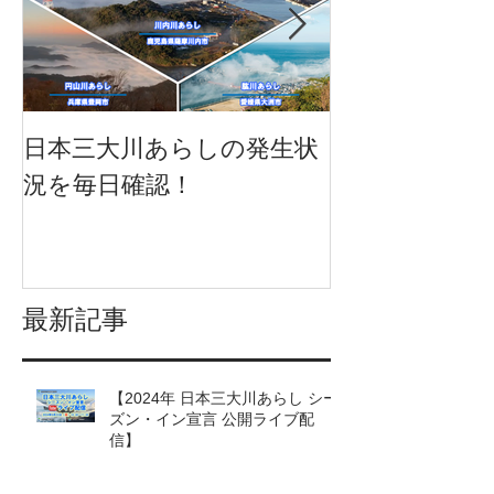
日本三大川あらしの発生状
日本三大川あ
況を毎日確認！
況を一挙に確
になりました
最新記事
【2024年 日本三大川あらし シー
ズン・イン宣言 公開ライブ配
信】