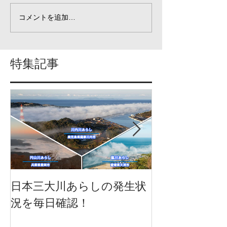
コメントを追加…
特集記事
日本三大川あらしの発生状
日本三大川あ
況を毎日確認！
況を一挙に確
になりました